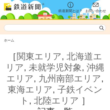
鉄道新聞とは？
お問い合わせ
ホーム
［
関東エリア
,
北海道エ
リア
,
未就学児対象
,
沖縄
エリア
,
九州南部エリア
,
東海エリア
,
子鉄イベン
ト
,
北陸エリア
］