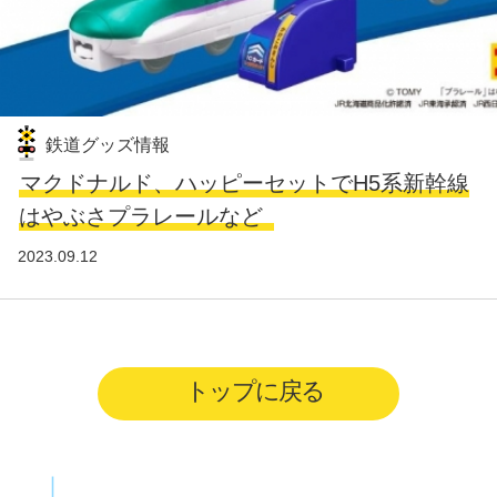
鉄道グッズ情報
マクドナルド、ハッピーセットでH5系新幹線
はやぶさプラレールなど
2023.09.12
トップに戻る