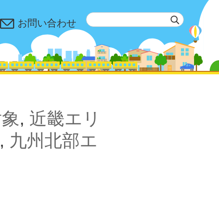
お問い合わせ
対象
,
近畿エリ
,
九州北部エ