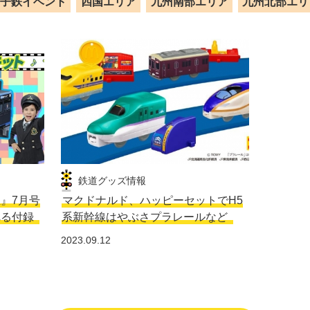
子鉄イベント
四国エリア
九州南部エリア
九州北部エリ
鉄道グッズ情報
生』7月号
マクドナルド、ハッピーセットでH5
れる付録
系新幹線はやぶさプラレールなど
2023.09.12