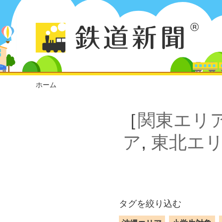
ホーム
［
関東エリ
ア
,
東北エ
タグを絞り込む