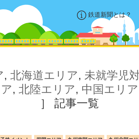
鉄道新聞とは？
ア
,
北海道エリア
,
未就学児
リア
,
北陸エリア
,
中国エリア
］
記事一覧