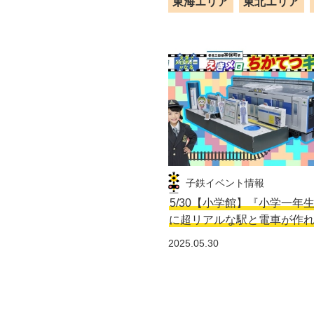
東海エリア
東北エリア
子鉄イベント情報
5/30【小学館】『小学一年
に超リアルな駅と電車が作
2025.05.30