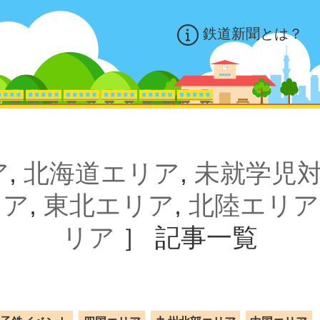
鉄道新聞とは？
ア
,
北海道エリア
,
未就学児
リア
,
東北エリア
,
北陸エリア
リア
］
記事一覧