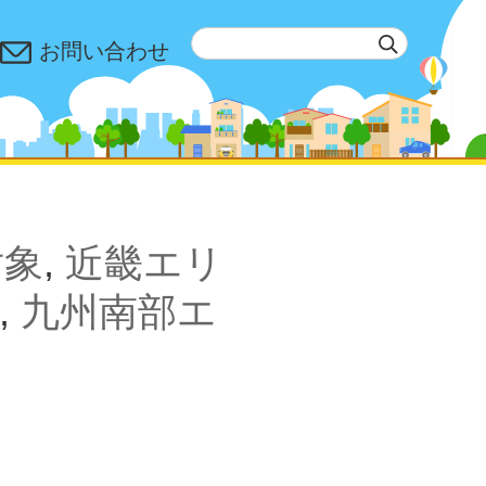
お問い合わせ
対象
,
近畿エリ
,
九州南部エ