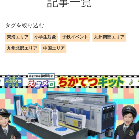
記事一覧
タグを絞り込む
東海エリア
小学生対象
子鉄イベント
九州南部エリア
九州北部エリア
中国エリア