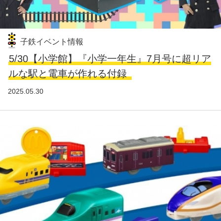
子鉄イベント情報
5/30【小学館】『小学一年生』7月号に超リア
ルな駅と電車が作れる付録
2025.05.30