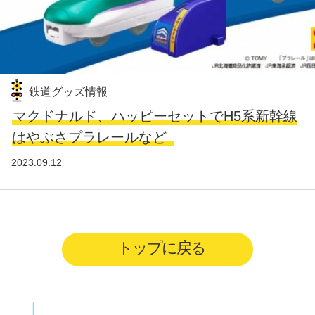
鉄道グッズ情報
マクドナルド、ハッピーセットでH5系新幹線
はやぶさプラレールなど
2023.09.12
トップに戻る