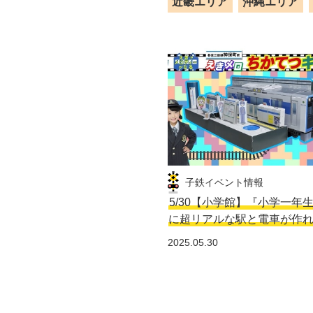
近畿エリア
沖縄エリア
子鉄イベント情報
5/30【小学館】『小学一年
に超リアルな駅と電車が作
2025.05.30