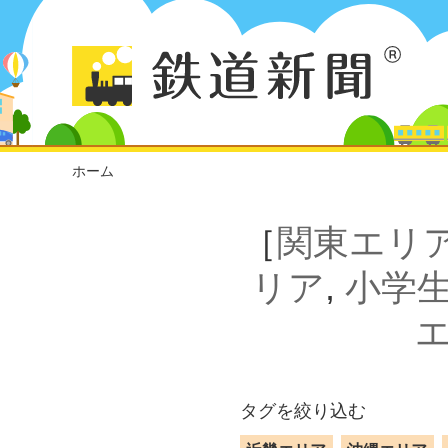
ホーム
［
関東エリ
リア
,
小学
タグを絞り込む