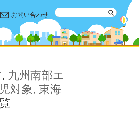
お問い合わせ
ア
,
九州南部エ
児対象
,
東海
覧