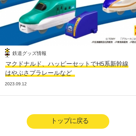
鉄道グッズ情報
マクドナルド、ハッピーセットでH5系新幹線
はやぶさプラレールなど
2023.09.12
トップに戻る