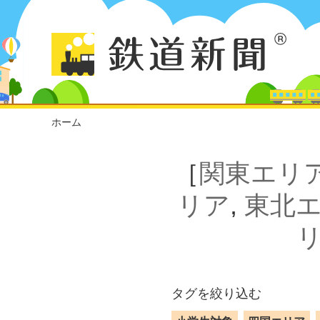
ホーム
［
関東エリ
リア
,
東北
タグを絞り込む