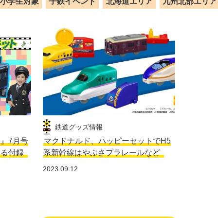
小学生対象
子鉄イベント
北海道エリア
九州北部エリア
鉄道グッズ情報
生』7月号
マクドナルド、ハッピーセットでH5
れる付録
系新幹線はやぶさプラレールなど
2023.09.12