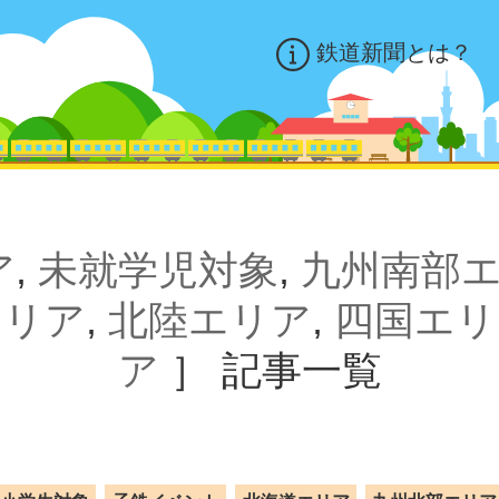
鉄道新聞とは？
ア
,
未就学児対象
,
九州南部
エリア
,
北陸エリア
,
四国エリ
ア
］
記事一覧