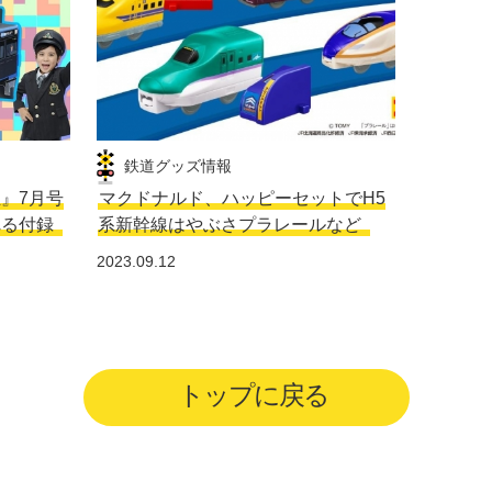
鉄道グッズ情報
生』7月号
マクドナルド、ハッピーセットでH5
れる付録
系新幹線はやぶさプラレールなど
2023.09.12
トップに戻る