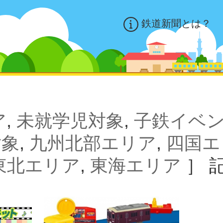
鉄道新聞とは？
ア
,
未就学児対象
,
子鉄イベ
対象
,
九州北部エリア
,
四国エ
東北エリア
,
東海エリア
］