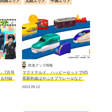
四国エリア
北陸エリア
中国エリア
鉄道グッズ情報
生』7月号
マクドナルド、ハッピーセットでH5
れる付録
系新幹線はやぶさプラレールなど
2023.09.12