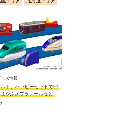
北陸エリア
北海道エリア
グッズ情報
ルド、ハッピーセットでH5
線はやぶさプラレールなど
12