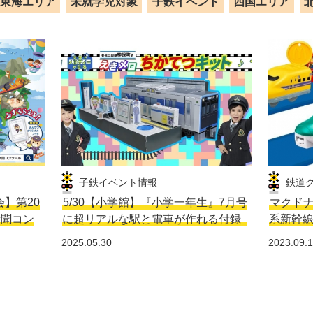
東海エリア
未就学児対象
子鉄イベント
四国エリア
子鉄イベント情報
鉄道
会】第20
5/30【小学館】『小学一年生』7月号
マクドナ
新聞コン
に超リアルな駅と電車が作れる付録
系新幹
2025.05.30
2023.09.