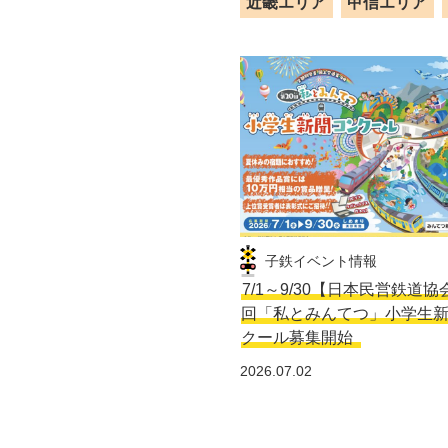
近畿エリア
甲信エリア
子鉄イベント情報
7/1～9/30【日本民営鉄道協
回「私とみんてつ」小学生
クール募集開始
2026.07.02