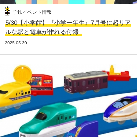
子鉄イベント情報
5/30【小学館】『小学一年生』7月号に超リア
ルな駅と電車が作れる付録
2025.05.30