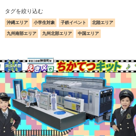
タグを絞り込む
沖縄エリア
小学生対象
子鉄イベント
北陸エリア
九州南部エリア
九州北部エリア
中国エリア