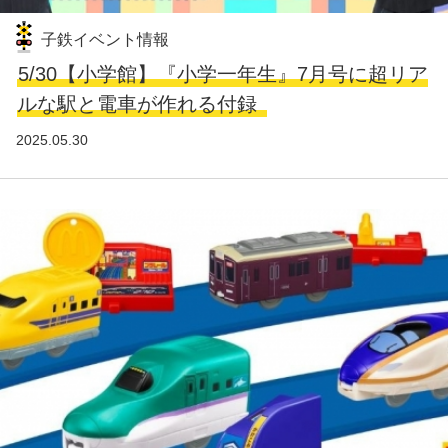
子鉄イベント情報
5/30【小学館】『小学一年生』7月号に超リア
ルな駅と電車が作れる付録
2025.05.30