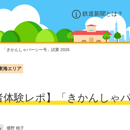
鉄道新聞とは？
「きかんしゃパーシー号」試乗 2026
東海エリア
者体験レポ】「きかんしゃ
y
梛野 桃子